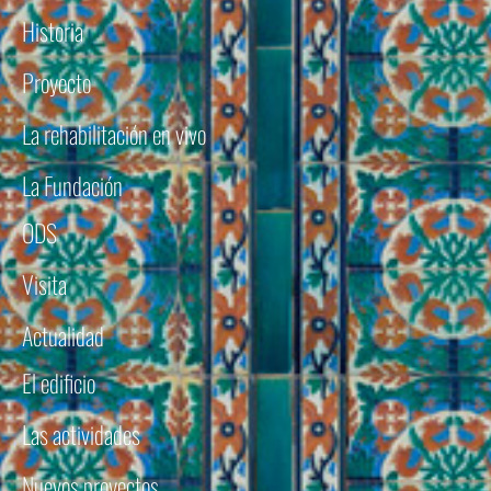
Historia
Proyecto
La rehabilitación en vivo
La Fundación
ODS
Visita
Actualidad
El edificio
Las actividades
Nuevos proyectos