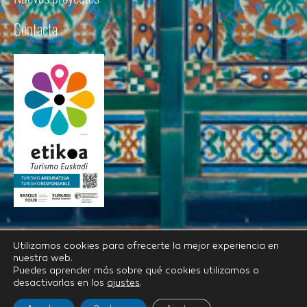
Contacta
Utilizamos cookies para ofrecerte la mejor experiencia en
nuestra web.
Accesibilidad
Aviso Legal
Política de Privacidad
Puedes aprender más sobre qué cookies utilizamos o
Política de Cookies
Configuración de Cookies
desactivarlas en los
ajustes
.