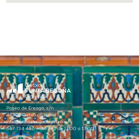
Paseo de Ereaga, s/n
48992 Getxo (Bizkaia)
info@puntabegonagetxo.eus
667 734 486 – Viernes de 12:00 a 13:00